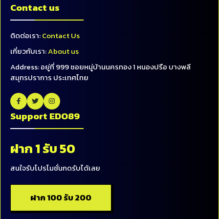
Contact us
ติดต่อเรา:
Contact Us
เกี่ยวกับเรา:
About us
Address: อยู่ที่ 999 ซอยหมู่บ้านนครทอง 1 หนองปรือ บางพลี
สมุทรปราการ ประเทศไทย
Support EDO89
ฝาก 1 รับ 50
สนใจรับโปรโมชั่นกดรับได้เลย
ฝาก 100 รับ 200