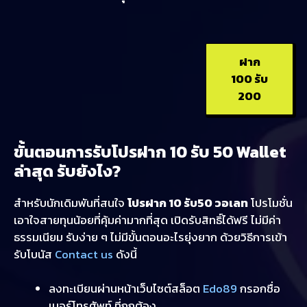
ฝาก
100 รับ
200
ขั้นตอนการรับโปรฝาก 10 รับ 50 Wallet
ล่าสุด รับยังไง?
สำหรับนักเดิมพันที่สนใจ
โปรฝาก 10 รับ50 วอเลท
โปรโมชั่น
เอาใจสายทุนน้อยที่คุ้มค่ามากที่สุด เปิดรับสิทธิ์ได้ฟรี ไม่มีค่า
ธรรมเนียม รับง่าย ๆ ไม่มีขั้นตอนอะไรยุ่งยาก ด้วยวิธีการเข้า
รับโบนัส
Contact us
ดังนี้
ลงทะเบียนผ่านหน้าเว็บไซต์สล็อต
Edo89
กรอกชื่อ
เบอร์โทรศัพท์ ที่ถูกต้อง