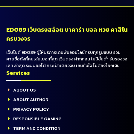
EDO89 เว็บตรงสล็อต บาคาร่า บอล หวย คาสิโน
ครบวงจร
เว็บไซต์ EDO89 ผู้ให้บริการเดิมพันออนไลน์ครบทุกรูปแบบ รวม
ค่ายชื่อดังที่คนเล่นเยอะที่สุด เว็บตรง ฝากถอน ไม่มีขั้นต่ำ รับรองวอ
เลท ล่าสุด ระบบออโต้ กระเป๋าเดียวจบ เล่นทันใจ ไม่ต้องโยกเงิน
Services
ABOUT US
ABOUT AUTHOR
PRIVACY POLICY
RESPONSIBLE GAMING
TERM AND CONDITION