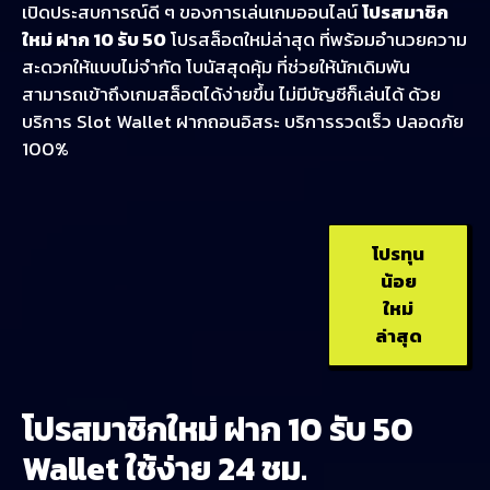
เปิดประสบการณ์ดี ๆ ของการเล่นเกมออนไลน์
โปรสมาชิก
ใหม่ ฝาก 10 รับ 50
โปรสล็อตใหม่ล่าสุด ที่พร้อมอำนวยความ
สะดวกให้แบบไม่จำกัด โบนัสสุดคุ้ม ที่ช่วยให้นักเดิมพัน
สามารถเข้าถึงเกมสล็อตได้ง่ายขึ้น ไม่มีบัญชีก็เล่นได้ ด้วย
บริการ Slot Wallet ฝากถอนอิสระ บริการรวดเร็ว ปลอดภัย
100%
โปรทุน
น้อย
ใหม่
ล่าสุด
โปรสมาชิกใหม่ ฝาก 10 รับ 50
Wallet ใช้ง่าย 24 ชม.