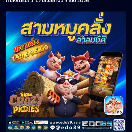
กำลังได้รับความสนใจอย่างมากในปี 2026