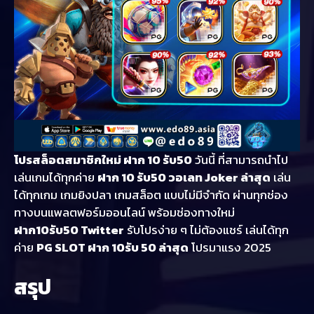
โปรสล็อตสมาชิกใหม่ ฝาก 10 รับ50
วันนี้ ที่สามารถนำไป
เล่นเกมได้ทุกค่าย
ฝาก 10 รับ50 วอเลท Joker ล่าสุด
เล่น
ได้ทุกเกม เกมยิงปลา เกมสล็อต แบบไม่มีจำกัด ผ่านทุกช่อง
ทางบนแพลตฟอร์มออนไลน์ พร้อมช่องทางใหม่
ฝาก10รับ50 Twitter
รับโปรง่าย ๆ ไม่ต้องแชร์ เล่นได้ทุก
ค่าย
PG SLOT ฝาก 10รับ 50 ล่าสุด
โปรมาแรง 2025
สรุป