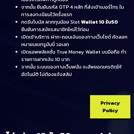
จากนั้น ยืนยันรหัส OTP 4 หลัก ที่ส่งเข้าเบอร์โทร ใน
การลงทะเบียนไว้ครั้งแรก
กดรับโบนัส ฝากทุนน้อย Slot
Wallet 10 รับ50
ยืนยันการสมัครสมาชิกใหม่ไว้ก่อน
เปิดเข้าบริการ ฝาก-ถอนเงินของทางเว็บไซต์ คัดลอก
หมายเลขทรูมันนี่ วอเลท
เปิดแอพพลิเคชั่น True Money Wallet บนมือถือ ทำ
รายการฝากเงิน 10 บาท
จากนั้น ระบบของทางเว็บพนัน จะอัพยอดเครดิตให้
อัตโนมัติ ไม่ต้องแจ้งสลิป
Privacy
Policy